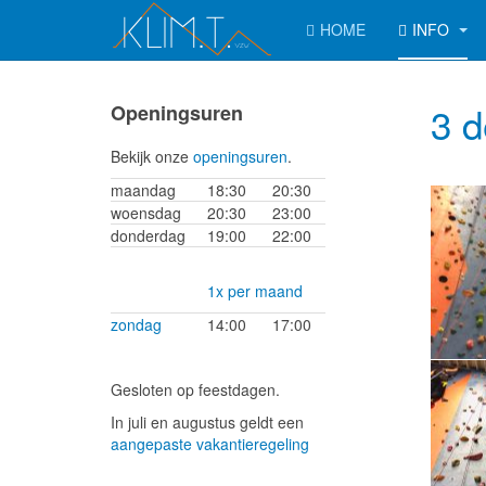
HOME
INFO
3 d
Openingsuren
Bekijk onze
openingsuren
.
maandag
18:30
20:30
woensdag
20:30
23:00
donderdag
19:00
22:00
1x per maand
zondag
14:00
17:00
Gesloten op feestdagen.
In juli en augustus geldt een
aangepaste vakantieregeling