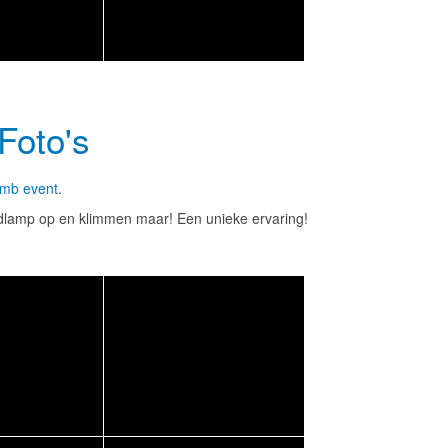
Foto's
imb event
.
oofdlamp op en klimmen maar! Een unieke ervaring!