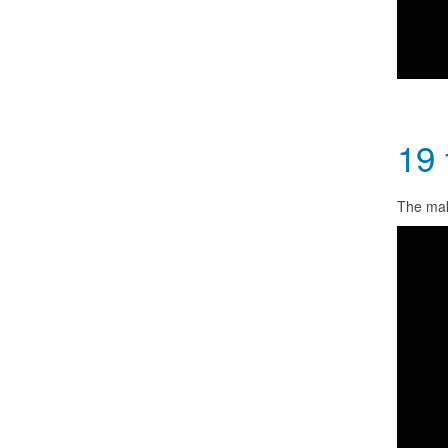
19 
The mak