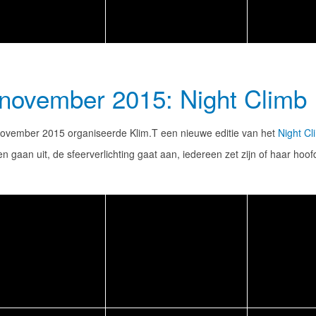
november 2015: Night Climb 
ovember 2015 organiseerde Klim.T een nieuwe editie van het
Night Cl
en gaan uit, de sfeerverlichting gaat aan, iedereen zet zijn of haar h